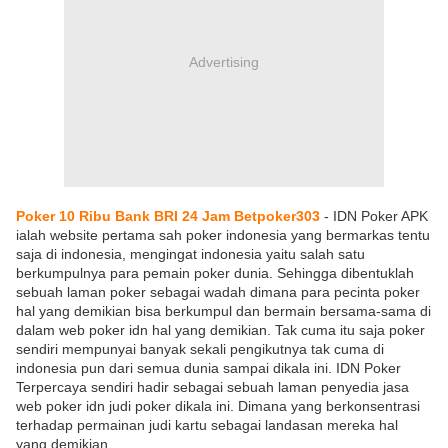
Advertising
Poker 10 Ribu Bank BRI 24 Jam Betpoker303
- IDN Poker APK
ialah website pertama sah poker indonesia yang bermarkas tentu
saja di indonesia, mengingat indonesia yaitu salah satu
berkumpulnya para pemain poker dunia. Sehingga dibentuklah
sebuah laman poker sebagai wadah dimana para pecinta poker
hal yang demikian bisa berkumpul dan bermain bersama-sama di
dalam web poker idn hal yang demikian. Tak cuma itu saja poker
sendiri mempunyai banyak sekali pengikutnya tak cuma di
indonesia pun dari semua dunia sampai dikala ini. IDN Poker
Terpercaya sendiri hadir sebagai sebuah laman penyedia jasa
web poker idn judi poker dikala ini. Dimana yang berkonsentrasi
terhadap permainan judi kartu sebagai landasan mereka hal
yang demikian.