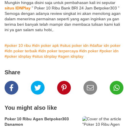
Mungkin hingga disini saja untuk pembahasan kali ini seputar
situs IDNPlay
" Poker 10 Ribu Bank BRI 24 Jam Betpoker303 "
Semoga dengan adanya review singkat ini akan menolong agan
dalam menerima permainan seperti yang agan inginkan ya gan
terima beri banyak telah mampir dan membaca tulisan kami kali
ini ya gan salam satu hobi,.
#poker 10 ribu
#idn poker apk
#situs poker idn
#daftar idn poker
#idn poker terbaik
#idn poker terpercaya
#idn poker
#poker idn
#poker idnplay
#situs idnplay
#agen idnplay
Share
You might also like
Poker 10 Ribu Agen Betpoker303
Danamon