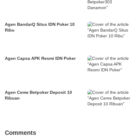
Agen BandarQ Situs IDN Poker 10
Ribu
Agen Capsa APK Resmi IDN Poker
Agen Ceme Betpoker Deposit 10
Ribuan
Comments