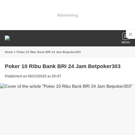
Advertising
MENU
Home
» Poker 10 Ribu Bank BRI 24 Jam Betpoker303
Poker 10 Ribu Bank BRI 24 Jam Betpoker303
Published on 06/23/2020 at 20:47