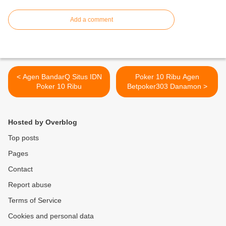
Add a comment
< Agen BandarQ Situs IDN
Poker 10 Ribu Agen
Poker 10 Ribu
Betpoker303 Danamon >
Hosted by Overblog
Top posts
Pages
Contact
Report abuse
Terms of Service
Cookies and personal data